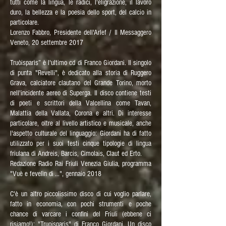
tutti come la lingua, le radici, l'eligrazione, il lavoro
duro, la bellezza e la poesia dello sport, del calcio in
particolare.
Lorenzo Fabbro, Presidente dell'Arlef / Il Messaggero
Veneto, 20 settembre 2017
Truòisparìs” è l'ultimo cd di Franco Giordani. Il singolo
di punta "Revelli", è dedicato alla storia di Ruggero
Grava, calciatore clautano del Grande Torino, morto
nell'incidente aereo di Superga. Il disco contiene testi
di poeti e scrittori della Valcellina come Tavan,
Malattia della Vallata, Corona e altri. Di interesse
particolare, oltre al livello artistico e musicale, anche
l'aspetto culturale del linguaggio: Giordani ha di fatto
utilizzato per i suoi testi cinque tipologie di lingua
friulana di Andreis, Barcis, Cimolais, Claut ed Erto.
Redazione Radio Rai Friuli Venezia Giulia, programma
"Vuè e fevelìn di ...", gennaio 2018
C'è un altro piccolissimo disco di cui voglio parlare,
fatto in economia, con pochi strumenti e poche
chance di varcare i confini del Friuli (ebbene ci
risiamo!): "Truoisparis" di Franco Giordani. Un disco