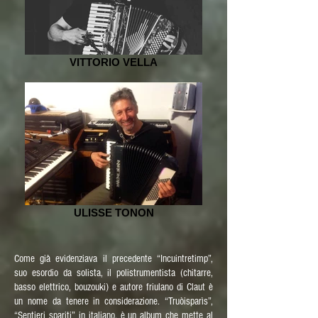
VITTORIO VELLA
ULISSE TONON
Come già evidenziava il precedente “Incuintretimp”,
suo esordio da solista, il polistrumentista (chitarre,
basso elettrico, bouzouki) e autore friulano di Claut è
un nome da tenere in considerazione. “Truòisparìs”,
“Sentieri spariti” in italiano, è un album che mette al