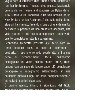
voglia dare a intendere (non tiriamo fuori l’abusato e
terrificante termine ‘menestrello’, please: lasciamolo
pure a chi non riesce a distinguere un Dylan da un
Arlo Guthrie o un Branduardi e un Ivan Graziani da un
Nick Drake e un Ian Anderson…) che solo nelle ultime
stagioni ha ritenuto, facendo sfoggio di grande umiltà,
di essere supportato da una creatività adeguata, una
voce matura e una capacità espressiva tanto varia
quanto completa in tutta la sua gamma.
L’ennesimo architetto prestato alle sette note (o,
forse, sarebbe quasi il caso di affermare il
contrario…), uscito oltremodo soddisfatto e finanche
ricco di riconoscimenti ufficiali dall’esordio
discografico in veste solista datato 2015, torna
dunque con un secondo lavoro ancor più complesso,
coraggioso e impegnativo addentrandosi in una
personale marcia lungo una serie complicatissima e
intricata di ‘sentieri scomparsi’.
È proprio questo, infatti, il significato del titolo
Truòisparìs (neologismo con due accenti che unisce i
vocaboli Truòis + sparìs) che inizia a inerpicarsi
partendo da quelle vette già scalate con il precedente
InCuntreTimp (InControTempo: arguto gioco di parole