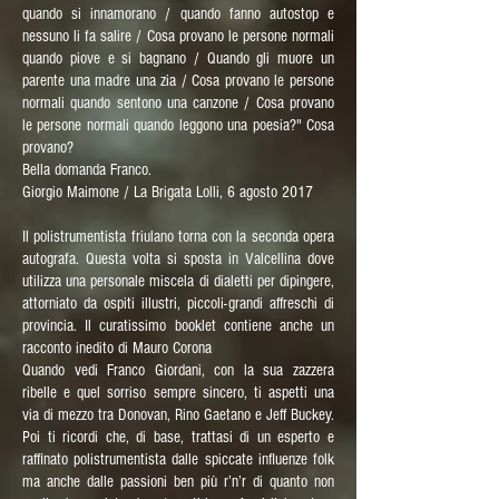
quando si innamorano / quando fanno autostop e
nessuno li fa salire / Cosa provano le persone normali
quando piove e si bagnano / Quando gli muore un
parente una madre una zia / Cosa provano le persone
normali quando sentono una canzone / Cosa provano
le persone normali quando leggono una poesia?" Cosa
provano?
Bella domanda Franco.
Giorgio Maimone / La Brigata Lolli, 6 agosto 2017
Il polistrumentista friulano torna con la seconda opera
autografa. Questa volta si sposta in Valcellina dove
utilizza una personale miscela di dialetti per dipingere,
attorniato da ospiti illustri, piccoli-grandi affreschi di
provincia. Il curatissimo booklet contiene anche un
racconto inedito di Mauro Corona
Quando vedi Franco Giordani, con la sua zazzera
ribelle e quel sorriso sempre sincero, ti aspetti una
via di mezzo tra Donovan, Rino Gaetano e Jeff Buckey.
Poi ti ricordi che, di base, trattasi di un esperto e
raffinato polistrumentista dalle spiccate influenze folk
ma anche dalle passioni ben più r’n’r di quanto non