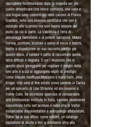
raccogliere testimonianze dopo la tragedia per poi
subito dimenticare.Una intera comunità, una valle e
una lingua sono concentrate nelle canzoni di Franco
Giordani, nella loro essenza identitaria che non è
ostacolo allo scambio ma solo buona nozione del
punto da cui si parte. La Valcellina è terra di
personaggi formidabili e di potenti narrazioni. Mauro
Corona, scrittore, scultore e uomo di rocce e boschi,
mette a disposizione un suo racconto inedito per
questo disco, a saldare il patto di raccontare quella
terra difficile e segnata. E poi i musicisti che in
questo disco gareggiano per regalare il meglio della
loro arte e a cui si aggiungono ospiti di prestigio
come Claudio Sanfilippo,Massimo e Icaro Gatti, Jens
Kruger. Una sera di fine estate stavo salendo in Carnia
per un concerto di Lino Straulino ed ero insieme a
Valter Colle. Se esistesse qualcosa di comparabile
allo Smithsonian Institute in Italia, sarebbe idealmente
concentrato tutto nell’archivio e nella vita di Valter.
Instancabile documentatore e antropologo affabulatore,
Valter ha al suo attivo, come editore, un catalogo
incredibile di dischi e libri e dividiamo oltre alla