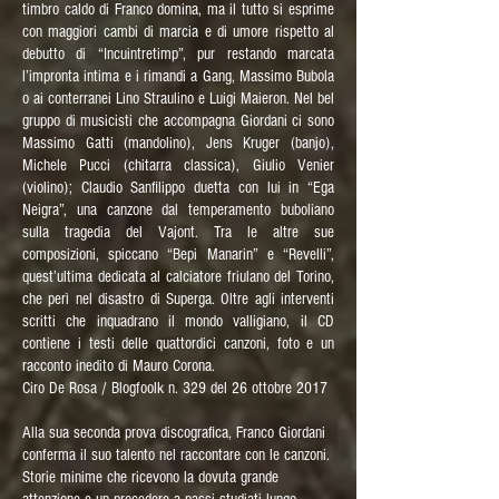
timbro caldo di Franco domina, ma il tutto si esprime
con maggiori cambi di marcia e di umore rispetto al
debutto di “Incuintretimp”, pur restando marcata
l’impronta intima e i rimandi a Gang, Massimo Bubola
o ai conterranei Lino Straulino e Luigi Maieron. Nel bel
gruppo di musicisti che accompagna Giordani ci sono
Massimo Gatti (mandolino), Jens Kruger (banjo),
Michele Pucci (chitarra classica), Giulio Venier
(violino); Claudio Sanfilippo duetta con lui in “Ega
Neigra”, una canzone dal temperamento buboliano
sulla tragedia del Vajont. Tra le altre sue
composizioni, spiccano “Bepi Manarin” e “Revelli”,
quest’ultima dedicata al calciatore friulano del Torino,
che perì nel disastro di Superga. Oltre agli interventi
scritti che inquadrano il mondo valligiano, il CD
contiene i testi delle quattordici canzoni, foto e un
racconto inedito di Mauro Corona.
Ciro De Rosa / Blogfoolk n. 329 del 26 ottobre 2017
Alla sua seconda prova discografica, Franco Giordani
conferma il suo talento nel raccontare con le canzoni.
Storie minime che ricevono la dovuta grande