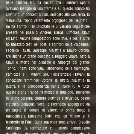
belle canzoni. No, ha deciso che i sentieri spariti
avevano bisogno di una trama e su questo spunto ha
costruito un concept album, dedicato alla sua terra, la
Valcellina. "Sono veramente orgoglioso del risultato -
mi ha scritto - Ho utilizzato le 5 varianti linguistiche
presenti nei paesi di Andreis, Barcis, Cimolais, Claut
ed Erto. Alcune composizioni sono mie, e per le altre
ho utilizzato testi dei poeti e scrittori della Valcellina:
Federico Tavan, Giuseppe Malattia e Mauro Corona.
C'è anche un brano dedicato a Ruggero Grava, nato a
Claut e morto nel disastro di Superga col grande
Torino. I temi sono vari, l'abbandono della montagna,
l'amicizia e il Vajont (io), l'esistenziale (Tavan) la
condizione femminile (Corona) gli affetti (Malattia) la
guerra e la disobbedienza civile (Nicoli)". A tutte
queste storie Franco ha messo le musiche, suonando
in prima persona chitarra elettrica e acustica, basso
elettrico, bouzouki, voce, e facendosi appoggiare da
un pugno di uomini di valore: in primo luogo il
mandolinista Massimo Gatti che da Milano si è
trasferito in Friuli. Sulla sua onda sono arrivati Claudio
Sanfilippo (la formazione e il modo complessivo