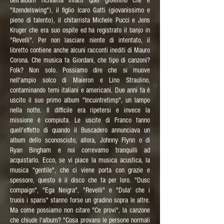
dell'album richiama infatti quel gioiellino che è
"Ilzendelswing"), il figlio Icaro Gatti (giovanissimo e
pieno di talento), il chitarrista Michele Pucci e Jens
Kruger che era suo ospite ed ha registrato il banjo in
"Revelli". Per non lasciare niente di intentato, il
libretto contiene anche alcuni racconti inediti di Mauro
Corona. Che musica fa Giordani, che tipo di canzoni?
Folk? Non solo. Possiamo dire che si muove
nell'ampio solco di Maieron e Lino Straulino,
contaminando temi italiani e americani. Due anni fa è
uscito il suo primo album "Incuintretimp", un lampo
nella notte. Il difficile era ripetersi e invece la
missione è compiuta. Le uscite di Franco fanno
quell'effetto di quando il Buscadero annunciava un
album dello sconosciuto, allora, Johnny Flynn o di
Ryan Bingham e noi correvamo tranquilli ad
acquistarlo. Ecco, se vi piace la musica acustica, la
musica "gentile", che ci viene porta con grazie e
spessore, questo è il disco che fa per loro. "Dusc
compaign", "Ega Neigra", "Revelli" e "Dula' che i
truois i sparis" stanno forse un gradino sopra le altre.
Ma come possiamo non citare "Ce provi", la canzone
che chiude l'album? "Cosa provano le persone normali