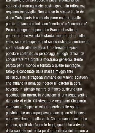
attenzione e un procedere a passi studiati lungo
sentieri di montagna che costringono alla fatica ma
regalano meraviglia. Non a caso lo stesso titolo del
disco Truòisparìs è un neologismo costruito sulle
parole friulane che indicano “sentiero” e ”scomparso”:
Percorsi segnati appena che Franco si ostina a
percorrere con volontà testarda, mentre sotto, nella
valle, scorre l’acqua e quel suono richiama sentimenti
contrastanti alla memoria. Un affresco di epica
popolare costruito su personaggi e luoghi difficili da
conquistare ma pronti a mostrarsi generosi. Gente
partita per il mondo e tornata a quelle montagne,
famiglie cancellate dalla massa mugghiante
dell’acqua nella tragedia immane del Vajont, solitudini
che affilano la lama del ricordo all’osteria la sera,
bevendo in silenzio mentre di fianco qualcuno urla
giocando alla morra, in violazione di una legge scritta
da gente di città. Gli stessi che negli anni Cinquanta
vietavano il flipper ai minori, perché nelle spinte
pelviche che accompagnavano quel gioco si leggeva
un sovvertimento della virtù. Che ne sanno quelli che
vietano, quelli che fanno le leggi, quelli che arrivano
dalla capitale qui, nella perduta periferia dell’impero a