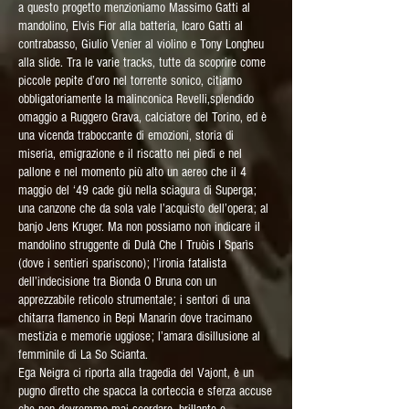
a questo progetto menzioniamo Massimo Gatti al
mandolino, Elvis Fior alla batteria, Icaro Gatti al
contrabasso, Giulio Venier al violino e Tony Longheu
alla slide. Tra le varie tracks, tutte da scoprire come
piccole pepite d’oro nel torrente sonico, citiamo
obbligatoriamente la malinconica Revelli,splendido
omaggio a Ruggero Grava, calciatore del Torino, ed è
una vicenda traboccante di emozioni, storia di
miseria, emigrazione e il riscatto nei piedi e nel
pallone e nel momento più alto un aereo che il 4
maggio del ‘49 cade giù nella sciagura di Superga;
una canzone che da sola vale l’acquisto dell’opera; al
banjo Jens Kruger. Ma non possiamo non indicare il
mandolino struggente di Dulà Che I Truòis I Sparìs
(dove i sentieri spariscono); l’ironia fatalista
dell’indecisione tra Bionda O Bruna con un
apprezzabile reticolo strumentale; i sentori di una
chitarra flamenco in Bepi Manarin dove tracimano
mestizia e memorie uggiose; l’amara disillusione al
femminile di La So Scianta.
Ega Neigra ci riporta alla tragedia del Vajont, è un
pugno diretto che spacca la corteccia e sferza accuse