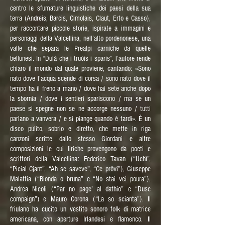
centro le sfumature linguistiche dei paesi della sua
terra (Andreis, Barcis, Cimolais, Claut, Erto e Casso),
per raccontare piccole storie, ispirate a immagini e
personaggi della Valcellina, nell’alto pordenonese, una
valle che separa le Prealpi carniche da quelle
bellunesi. In “Dulà che i truòis i sparìs”, l’autore rende
chiaro il mondo dal quale proviene, cantando: «Sono
nato dove l’acqua scende di corsa / sono nato dove il
tempo ha il freno a mano / dove hai sete anche dopo
la sbornia / dove i sentieri spariscono / ma se un
paese si spegne non se ne accorge nessuno / tutti
parlano a vanvera / e si piange quando è tardi». È un
disco pulito, sobrio e diretto, che mette in riga
canzoni scritte dallo stesso Giordani e altre
composizioni le cui liriche provengono da poeti e
scrittori della Valcellina: Federico Tavan (“Uchì”,
“Picial Cjant”, “Ah se saveve”, “Ce prôvi”), Giuseppe
Malattia (“Bionda o bruna” e “No stai vei poura”),
Andrea Nicoli (“Par no page’ al dathio” e “Dusc
compaign”) e Mauro Corona (“La so scianta”). Il
friulano ha cucito un vestito sonoro folk di matrice
americana, con aperture Irlandesi e flamenco. Il