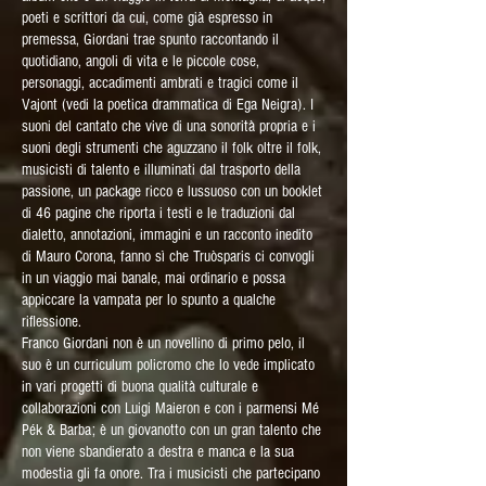
poeti e scrittori da cui, come già espresso in
premessa, Giordani trae spunto raccontando il
quotidiano, angoli di vita e le piccole cose,
personaggi, accadimenti ambrati e tragici come il
Vajont (vedi la poetica drammatica di Ega Neigra). I
suoni del cantato che vive di una sonorità propria e i
suoni degli strumenti che aguzzano il folk oltre il folk,
musicisti di talento e illuminati dal trasporto della
passione, un package ricco e lussuoso con un booklet
di 46 pagine che riporta i testi e le traduzioni dal
dialetto, annotazioni, immagini e un racconto inedito
di Mauro Corona, fanno sì che Truòsparis ci convogli
in un viaggio mai banale, mai ordinario e possa
appiccare la vampata per lo spunto a qualche
riflessione.
Franco Giordani non è un novellino di primo pelo, il
suo è un curriculum policromo che lo vede implicato
in vari progetti di buona qualità culturale e
collaborazioni con Luigi Maieron e con i parmensi Mé
Pék & Barba; è un giovanotto con un gran talento che
non viene sbandierato a destra e manca e la sua
modestia gli fa onore. Tra i musicisti che partecipano