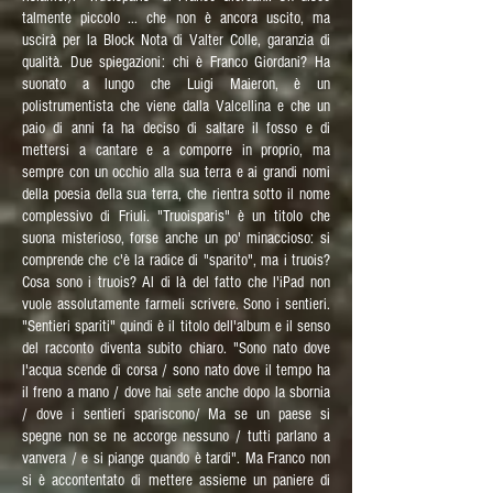
talmente piccolo ... che non è ancora uscito, ma
uscirà per la Block Nota di Valter Colle, garanzia di
qualità. Due spiegazioni: chi è Franco Giordani? Ha
suonato a lungo che Luigi Maieron, è un
polistrumentista che viene dalla Valcellina e che un
paio di anni fa ha deciso di saltare il fosso e di
mettersi a cantare e a comporre in proprio, ma
sempre con un occhio alla sua terra e ai grandi nomi
della poesia della sua terra, che rientra sotto il nome
complessivo di Friuli. "Truoisparis" è un titolo che
suona misterioso, forse anche un po' minaccioso: si
comprende che c'è la radice di "sparito", ma i truois?
Cosa sono i truois? Al di là del fatto che l'iPad non
vuole assolutamente farmeli scrivere. Sono i sentieri.
"Sentieri spariti" quindi è il titolo dell'album e il senso
del racconto diventa subito chiaro. "Sono nato dove
l'acqua scende di corsa / sono nato dove il tempo ha
il freno a mano / dove hai sete anche dopo la sbornia
/ dove i sentieri spariscono/ Ma se un paese si
spegne non se ne accorge nessuno / tutti parlano a
vanvera / e si piange quando è tardi". Ma Franco non
si è accontentato di mettere assieme un paniere di