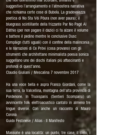
che non dovremmo mai scordare, brillante e
suggestivo l’arrangiamento e l’atmosfera narrativa
che richiama certe cose di Bubola. La gradevolezza
poetica di No Sta Vèi Pòura (non aver paura); il
bluegrass scintillante della frizzante Par No Pagé Al
Dàthio (per non pagare il dazio) ci fa alzare il volume
e battere il pedino mentre le conclusive Dusc
Compàign (tutti uguali) con il confine della malinconia
e le narrazioni di Ce Pròvi (cosa provano) con gli
strumenti che architettano minimalista poesia sonica
suggellano uno dei dischi italiani più affascinanti e
profondi di quest’anno.
Claudio Giuliani / Mescalina 7 novembre 2017
Ha una voce bella e aspra Franco Giordani, come la
sua terra, la Valcellina, montagna dell'alta provincia di
Pordenone. In Truoisparis (Sentieri Scomparsi) un
avvincente folk elettroacustico cantato in almeno tre
lingue diverse. Con anche un racconto di Mauro
Corona
Guido Festinese / Alias - Il Manifesto
Massurìe è una località: un punto, tre case, il cielo, i