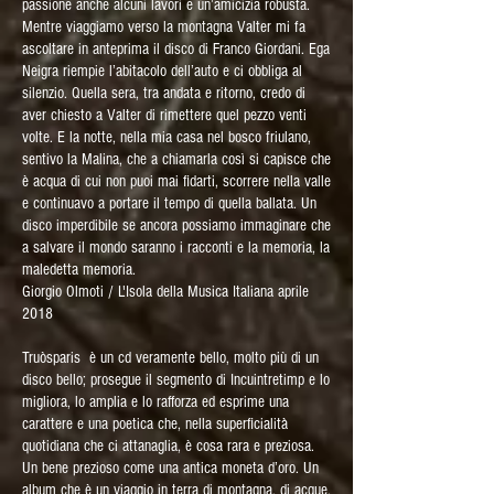
passione anche alcuni lavori e un’amicizia robusta.
Mentre viaggiamo verso la montagna Valter mi fa
ascoltare in anteprima il disco di Franco Giordani. Ega
Neigra riempie l’abitacolo dell’auto e ci obbliga al
silenzio. Quella sera, tra andata e ritorno, credo di
aver chiesto a Valter di rimettere quel pezzo venti
volte. E la notte, nella mia casa nel bosco friulano,
sentivo la Malina, che a chiamarla così si capisce che
è acqua di cui non puoi mai fidarti, scorrere nella valle
e continuavo a portare il tempo di quella ballata. Un
disco imperdibile se ancora possiamo immaginare che
a salvare il mondo saranno i racconti e la memoria, la
maledetta memoria.
Giorgio Olmoti / L'Isola della Musica Italiana aprile
2018
Truòsparis è un cd veramente bello, molto più di un
disco bello; prosegue il segmento di Incuintretimp e lo
migliora, lo amplia e lo rafforza ed esprime una
carattere e una poetica che, nella superficialità
quotidiana che ci attanaglia, è cosa rara e preziosa.
Un bene prezioso come una antica moneta d’oro. Un
album che è un viaggio in terra di montagna, di acque,