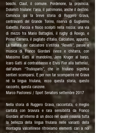
boschi. Claut, il comune. Pordenone, la provincia.
Dolomiti friulane: l’aria, il patrimonio, anche il destino.
Comincia qui la breve storia di Ruggero Grava,
centravanti del Grande Torino, riserva di Guglielmo
Gabetto. Faccia e fisico scolpiti nella roccia: una via
di mezzo fra Mario Battaglini, il rugby di Rovigo, e
Primo Carnera, il pugilato d’Italia. Calciatore, appunto.
La ballata del calciatore s’intitola “Revelli”, parole e
musica di Franco Giordani (voce e chitarra, con
Massimo Gatti al mandolino, Jens Kruger al banjo,
Icaro Gatti al contrabbasso e Elvis Fior alla batteria),
dall’album “Truòisparìs”, che in friulano significa
sentieri scomparsi. E per non far scomparire né Grava
né la lingua friulana, ecco questa storia, questo
racconto, questa canzone.
Marco Pastonesi / Sport Senators settembre 2017
Nella storia di Ruggero Grava, raccontata, o meglio
cantata con bravura e rara sensibilità da Franco
Giordani all'interno di un disco nel quale risuona tutta
la bellezza della lingua friulana nelle varianti della
montagna valcellinese ritroviamo elementi cari a noi